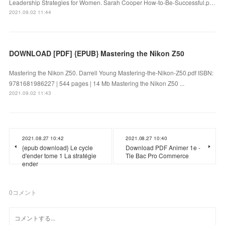
Leadership Strategies for Women. Sarah Cooper How-to-Be-Successful.p…
2021.09.02 11:44
DOWNLOAD [PDF] {EPUB} Mastering the Nikon Z50
Mastering the Nikon Z50. Darrell Young Mastering-the-Nikon-Z50.pdf ISBN:
9781681986227 | 544 pages | 14 Mb Mastering the Nikon Z50 ...
2021.09.02 11:43
2021.08.27 10:42
2021.08.27 10:40
{epub download} Le cycle
Download PDF Animer 1e -
d'ender tome 1 La stratégie
Tle Bac Pro Commerce
ender
0
コメント