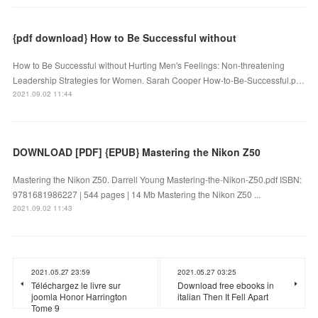
{pdf download} How to Be Successful without
How to Be Successful without Hurting Men's Feelings: Non-threatening
Leadership Strategies for Women. Sarah Cooper How-to-Be-Successful.p…
2021.09.02 11:44
DOWNLOAD [PDF] {EPUB} Mastering the Nikon Z50
Mastering the Nikon Z50. Darrell Young Mastering-the-Nikon-Z50.pdf ISBN:
9781681986227 | 544 pages | 14 Mb Mastering the Nikon Z50 ...
2021.09.02 11:43
2021.05.27 23:59
2021.05.27 03:25
Téléchargez le livre sur
Download free ebooks in
joomla Honor Harrington
italian Then It Fell Apart
Tome 9