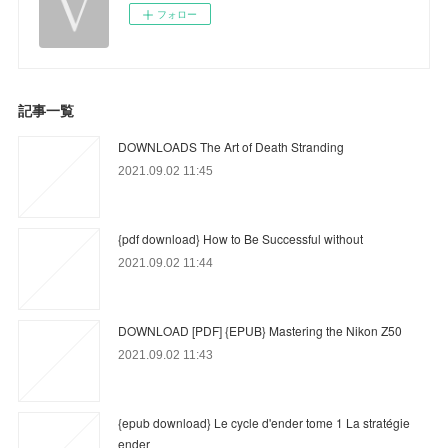
フォロー
記事一覧
DOWNLOADS The Art of Death Stranding
2021.09.02 11:45
{pdf download} How to Be Successful without
2021.09.02 11:44
DOWNLOAD [PDF] {EPUB} Mastering the Nikon Z50
2021.09.02 11:43
{epub download} Le cycle d'ender tome 1 La stratégie
ender