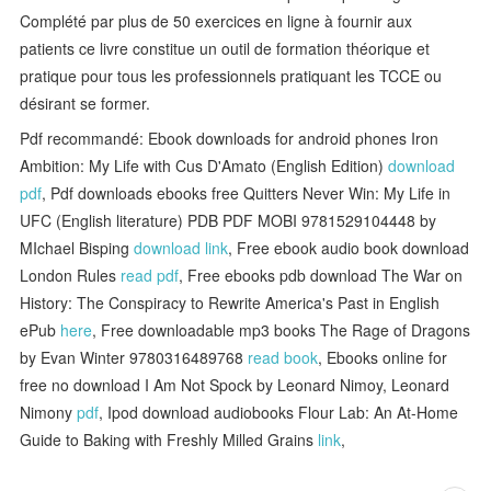
Complété par plus de 50 exercices en ligne à fournir aux
patients ce livre constitue un outil de formation théorique et
pratique pour tous les professionnels pratiquant les TCCE ou
désirant se former.
Pdf recommandé: Ebook downloads for android phones Iron
Ambition: My Life with Cus D'Amato (English Edition)
download
pdf
, Pdf downloads ebooks free Quitters Never Win: My Life in
UFC (English literature) PDB PDF MOBI 9781529104448 by
MIchael Bisping
download link
, Free ebook audio book download
London Rules
read pdf
, Free ebooks pdb download The War on
History: The Conspiracy to Rewrite America's Past in English
ePub
here
, Free downloadable mp3 books The Rage of Dragons
by Evan Winter 9780316489768
read book
, Ebooks online for
free no download I Am Not Spock by Leonard Nimoy, Leonard
Nimony
pdf
, Ipod download audiobooks Flour Lab: An At-Home
Guide to Baking with Freshly Milled Grains
link
,